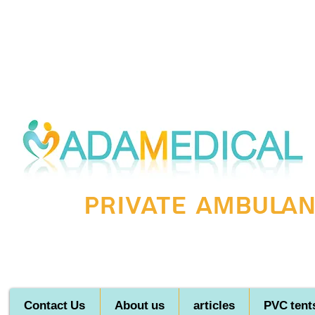
Private ambulanc
Contact Us
About us
articles
PVC tent