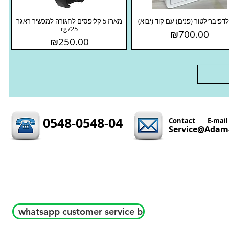
 לדפיברילטור (פנים) עם קוד (יבוא
מארז 5 קליפסים לחגורה למכשיר ראגר
rg725
Price
₪700.00
Price
₪250.00
0548-0548-04
Contact
E-mail
Service@Adam-
whatsapp customer service b