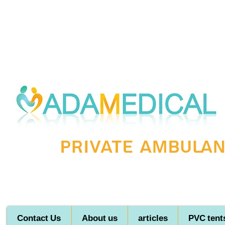
Private ambulanc
Contact Us
About us
articles
PVC tent