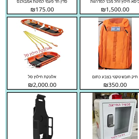
יסא חילוץ זחל מכני למדרגות
סדין חד פעמי למיטת אמבולנס
Price
Price
₪175.00
₪1,500.00
תיק חובש טקטי בצבע כתום
אלונקת חילוץ סל
Price
Price
₪2,000.00
₪350.00