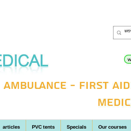
w
 ambulance - first aid
medic
articles
PVC tents
Specials
Our courses