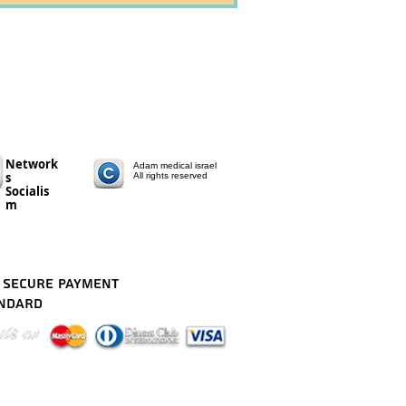
Network
​​Adam medical israel
s
All rights reserved
Socialis
m
 secure payment
andard