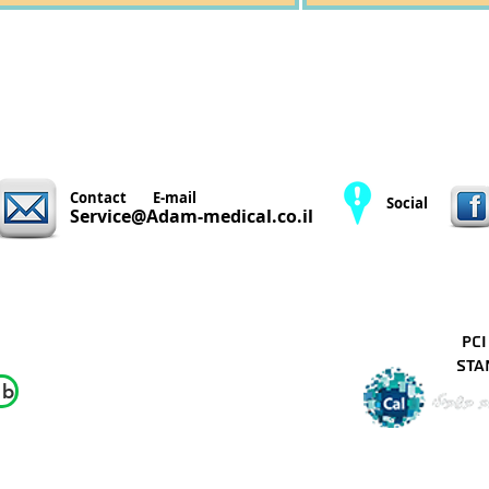
Contact
E-mail
Social
Service@Adam-medical.co.il
PCI
st
 b