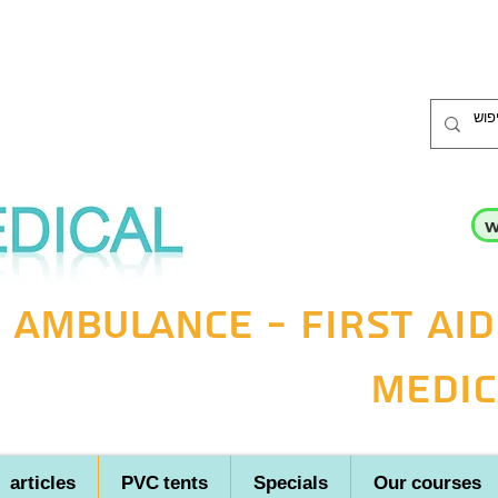
w
 ambulance - first aid
medic
articles
PVC tents
Specials
Our courses