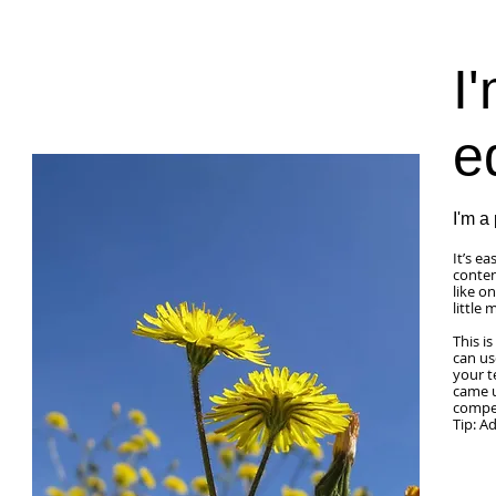
I'
e
I'm a
It’s e
conten
like o
little
This i
can us
your t
came u
compet
Tip: A