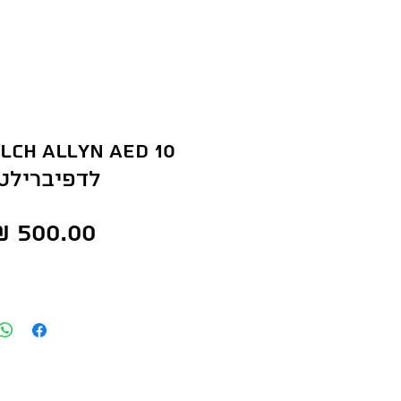
לדפיברילט