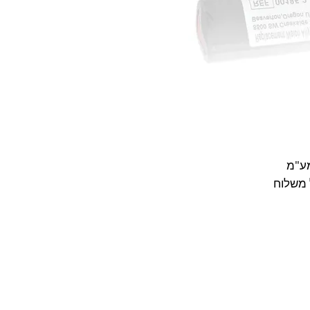
מע"מ
 משלוח