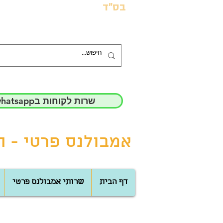
בס"ד
whatsappשרות לקוחות ב
אמבולנס פרטי - הד
דף הבית
שרותי אמבולנס פרטי