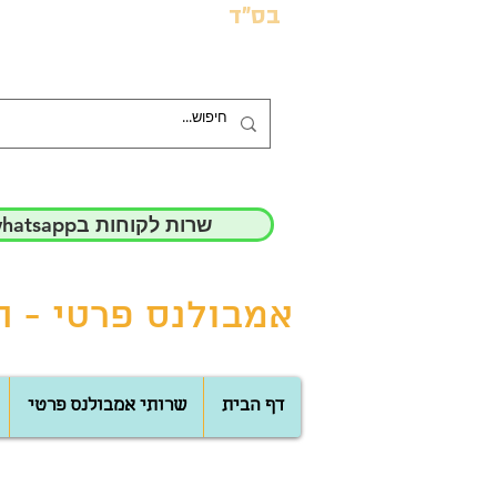
בס"ד
whatsappשרות לקוחות ב
אמבולנס פרטי - הד
דף הבית
שרותי אמבולנס פרטי