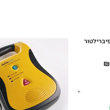
defibtec דפיברילטור
מחיר
יקציות חדשות