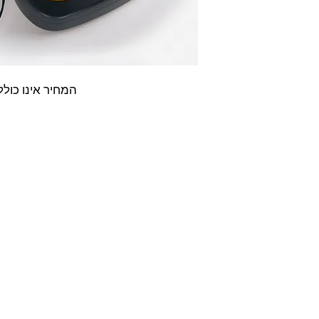
ל ממש בעולם
וללה ייחודית
מידות של 7 שנים, עמידות
נורית מהבהבת
הקלטה ורישום
המחיר אינו כול
נות וחשוב מכל
ובנות שיאפשרו
תמש במכשיר.
להפעלה, נייד
וקל ולנשיאה. לדפיברילטור 8 שנות