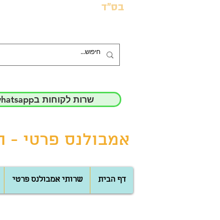
בס"ד
whatsappשרות לקוחות ב
אמבולנס פרטי - הד
דף הבית
שרותי אמבולנס פרטי