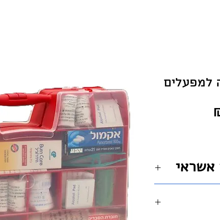
 למפעלים
מחיר
 אשראי
ף התשלום