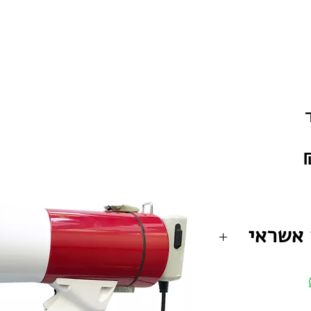
מחיר
 אשראי
ף התשלום