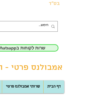
בס"ד
whatsappשרות לקוחות ב
אמבולנס פרטי - הד
דף הבית
שרותי אמבולנס פרטי